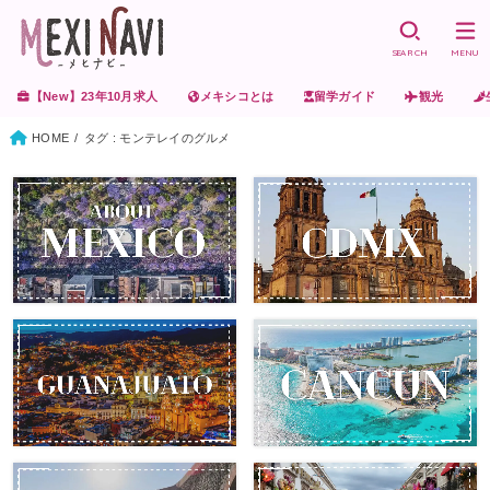
SEARCH
MENU
【New】23年10月求人
メキシコとは
留学ガイド
観光
HOME
タグ : モンテレイのグルメ