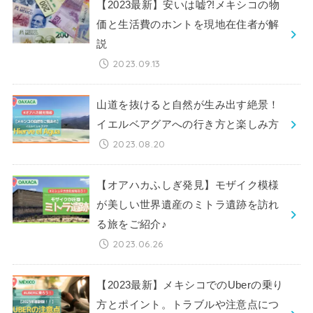
【2023最新】安いは嘘?!メキシコの物
価と生活費のホントを現地在住者が解
説
2023.09.13
山道を抜けると自然が生み出す絶景！
イエルベアグアへの行き方と楽しみ方
2023.08.20
【オアハカふしぎ発見】モザイク模様
が美しい世界遺産のミトラ遺跡を訪れ
る旅をご紹介♪
2023.06.26
【2023最新】メキシコでのUberの乗り
方とポイント。トラブルや注意点につ