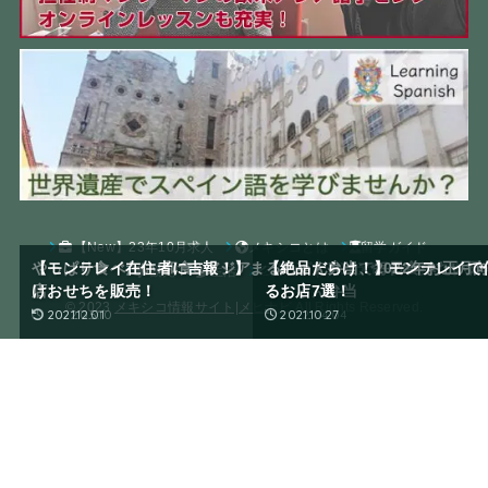
【New】23年10月求人
メキシコとは
留学ガイド
やっぱり食べたい!和食&アジアンフード│モンテレイのおすすめ
【モンテレイ在住者に吉報！】まるちゃん弁当、2022年お正月
【モンテレイで毎日食べたい日
【絶品だらけ！】モンテレイで
観光
生活
お問い合わせ
店
けおせちを販売！
るちゃん弁当
るお店7選！
© 2023
メキシコ情報サイト|メヒナビ
All Rights Reserved.
2022.05.10
2021.12.01
2022.04.04
2021.10.27