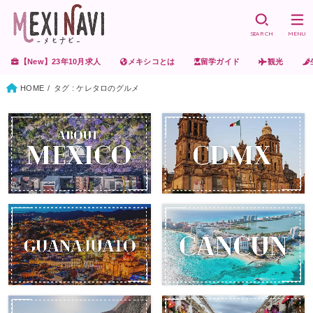
SEARCH
MENU
【New】23年10月求人
メキシコとは
留学ガイド
観光
HOME
タグ : ケレタロのグルメ