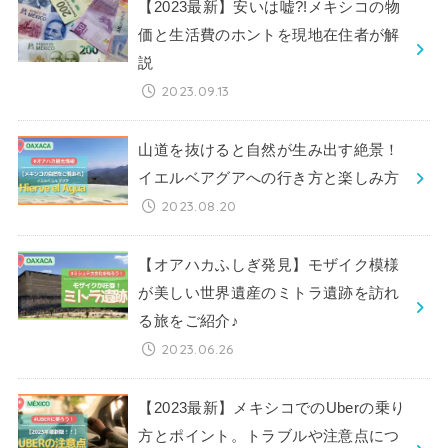
【2023最新】安いは嘘?!メキシコの物
価と生活費のホントを現地在住者が解
説
2023.09.13
山道を抜けると自然が生み出す絶景！
イエルベアグアへの行き方と楽しみ方
2023.08.20
【オアハカふしぎ発見】モザイク模様
が美しい世界遺産のミトラ遺跡を訪れ
る旅をご紹介♪
2023.06.26
【2023最新】メキシコでのUberの乗り
方とポイント。トラブルや注意点につ