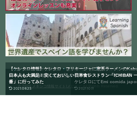
【ケレタロ情報】ケレタロ・フリキージャに家系ラーメンのKab
【New】23年10月求人
メキシコとは
留学ガイド
ki Juriquillaが6/17にオープン！最新情報・メニューなどお届
日本人も大満足！安くておいしい日本食レストラン「ICHIBAN 
観光
生活
お問い合わせ
け！
番」に行ってみた
ケレタロにてEmi comida j
© 2023
メキシコ情報サイト|メヒナビ
All Rights Reserved.
2022.06.30
2021.08.23
2021.10.11