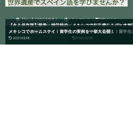
【New】23年10月求人
メキシコとは
留学ガイド
メキシコの賃貸契約について選び方から注意点まで在住者が完全
【永久保存版】留学・就労時のメキシコでの家・物件の探し方の
メキシコで不動産投資はいかが？
メキシコでお引越し！バヒオ地
観光
生活
お問い合わせ
解説
コツを完全解説
メキシコでシェアハウス！留学生の実例をご紹介！
メキシコでホームステイ！留学生の実例を一挙大公開！
NDIGO社をご紹介！
ティ全部教えます
メキシコで一人暮らし！留学生
© 2023
メキシコ情報サイト|メヒナビ
All Rights Reserved.
2023.06.28
2022.08.20
2021.02.18
2021.02.18
2023.06.28
2021.02.18
2021.02.18