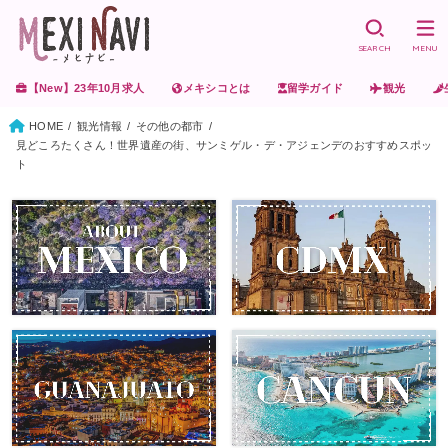
SEARCH
MENU
【New】23年10月求人
メキシコとは
留学ガイド
観光
HOME
観光情報
その他の都市
見どころたくさん！世界遺産の街、サンミゲル・デ・アジェンデのおすすめスポッ
ト