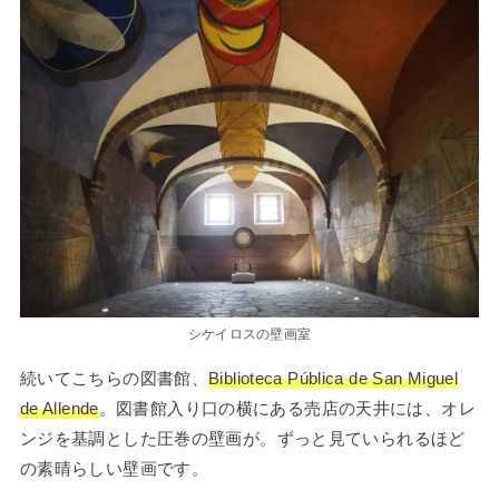
シケイロスの壁画室
続いてこちらの図書館、
Biblioteca Pública de San Miguel
de Allende
。図書館入り口の横にある売店の天井には、オレ
ンジを基調とした圧巻の壁画が。ずっと見ていられるほど
の素晴らしい壁画です。