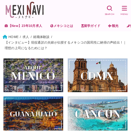
SEARCH
MENU
【New】23年10月求人
メキシコとは
留学ガイド
観光
HOME
求人
就職体験談
【インタビュー】現役通訳の夫婦が伝授するメキシコの国民性に納得の声続出！｜
理想の上司になるためには？